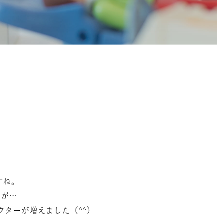
！
。
すね。
たが…
ターが増えました（^^）