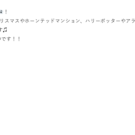
！
クリスマスやホーンテッドマンション、ハリーポッターやア
す♫
中です！！